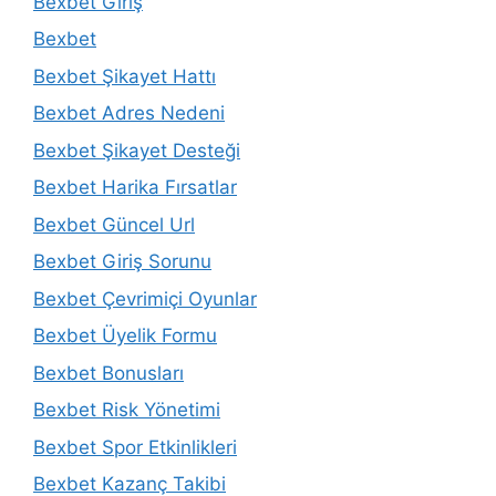
Bexbet Giriş
Bexbet
Bexbet Şikayet Hattı
Bexbet Adres Nedeni
Bexbet Şikayet Desteği
Bexbet Harika Fırsatlar
Bexbet Güncel Url
Bexbet Giriş Sorunu
Bexbet Çevrimiçi Oyunlar
Bexbet Üyelik Formu
Bexbet Bonusları
Bexbet Risk Yönetimi
Bexbet Spor Etkinlikleri
Bexbet Kazanç Takibi