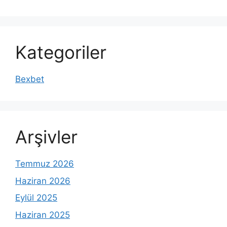
Kategoriler
Bexbet
Arşivler
Temmuz 2026
Haziran 2026
Eylül 2025
Haziran 2025