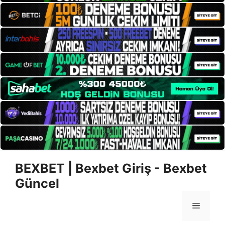
İçeriğe
BEXBET | Bexbet Giriş - Bexbet
atla
Güncel
Menü