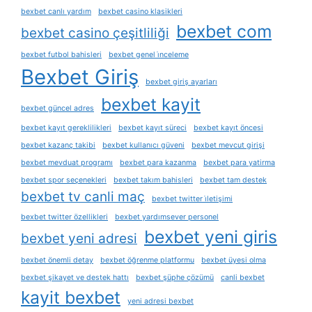
bexbet canlı yardım
bexbet casino klasikleri
bexbet com
bexbet casino çeşitliliği
bexbet futbol bahisleri
bexbet genel i̇nceleme
Bexbet Giriş
bexbet giriş ayarları
bexbet kayit
bexbet güncel adres
bexbet kayıt gereklilikleri
bexbet kayıt süreci
bexbet kayıt öncesi
bexbet kazanç takibi
bexbet kullanıcı güveni
bexbet mevcut girişi
bexbet mevduat programı
bexbet para kazanma
bexbet para yatirma
bexbet spor seçenekleri
bexbet takım bahisleri
bexbet tam destek
bexbet tv canli maç
bexbet twitter i̇letişimi
bexbet twitter özellikleri
bexbet yardımsever personel
bexbet yeni giris
bexbet yeni adresi
bexbet önemli detay
bexbet öğrenme platformu
bexbet üyesi olma
bexbet şikayet ve destek hattı
bexbet şüphe çözümü
canli bexbet
kayit bexbet
yeni adresi bexbet