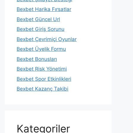
Bexbet Harika Fırsatlar
Bexbet Güncel Url
Bexbet Giriş Sorunu
Bexbet Çevrimiçi Oyunlar
Bexbet Üyelik Formu
Bexbet Bonusları
Bexbet Risk Yönetimi
Bexbet Spor Etkinlikleri
Bexbet Kazanç Takibi
Kategoriler