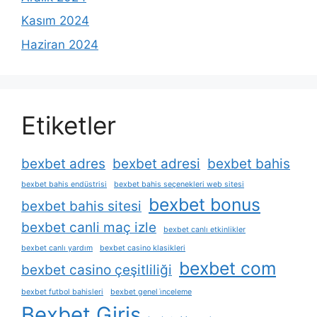
Kasım 2024
Haziran 2024
Etiketler
bexbet adres
bexbet adresi
bexbet bahis
bexbet bahis endüstrisi
bexbet bahis seçenekleri web sitesi
bexbet bonus
bexbet bahis sitesi
bexbet canli maç izle
bexbet canlı etkinlikler
bexbet canlı yardım
bexbet casino klasikleri
bexbet com
bexbet casino çeşitliliği
bexbet futbol bahisleri
bexbet genel i̇nceleme
Bexbet Giriş