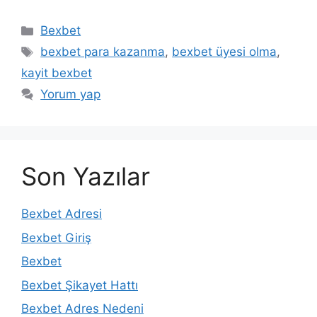
Kategoriler
Bexbet
Etiketler
bexbet para kazanma
,
bexbet üyesi olma
,
kayit bexbet
Yorum yap
Son Yazılar
Bexbet Adresi
Bexbet Giriş
Bexbet
Bexbet Şikayet Hattı
Bexbet Adres Nedeni