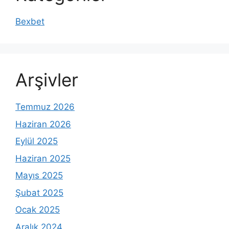
Bexbet
Arşivler
Temmuz 2026
Haziran 2026
Eylül 2025
Haziran 2025
Mayıs 2025
Şubat 2025
Ocak 2025
Aralık 2024