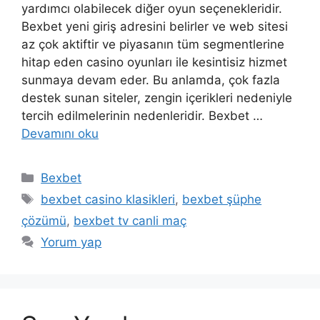
yardımcı olabilecek diğer oyun seçenekleridir.
Bexbet yeni giriş adresini belirler ve web sitesi
az çok aktiftir ve piyasanın tüm segmentlerine
hitap eden casino oyunları ile kesintisiz hizmet
sunmaya devam eder. Bu anlamda, çok fazla
destek sunan siteler, zengin içerikleri nedeniyle
tercih edilmelerinin nedenleridir. Bexbet …
Devamını oku
Kategoriler
Bexbet
Etiketler
bexbet casino klasikleri
,
bexbet şüphe
çözümü
,
bexbet tv canli maç
Yorum yap