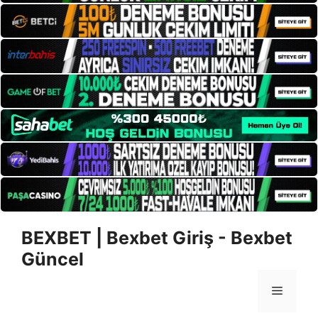
İçeriğe
BEXBET | Bexbet Giriş - Bexbet
atla
Güncel
Menü