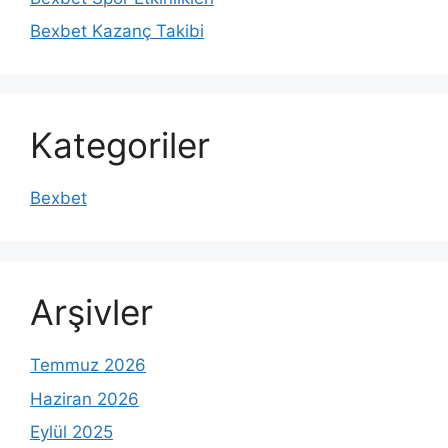
Bexbet Kazanç Takibi
Kategoriler
Bexbet
Arşivler
Temmuz 2026
Haziran 2026
Eylül 2025