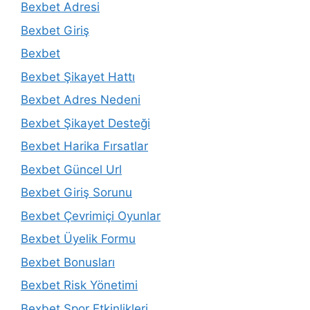
Bexbet Adresi
Bexbet Giriş
Bexbet
Bexbet Şikayet Hattı
Bexbet Adres Nedeni
Bexbet Şikayet Desteği
Bexbet Harika Fırsatlar
Bexbet Güncel Url
Bexbet Giriş Sorunu
Bexbet Çevrimiçi Oyunlar
Bexbet Üyelik Formu
Bexbet Bonusları
Bexbet Risk Yönetimi
Bexbet Spor Etkinlikleri