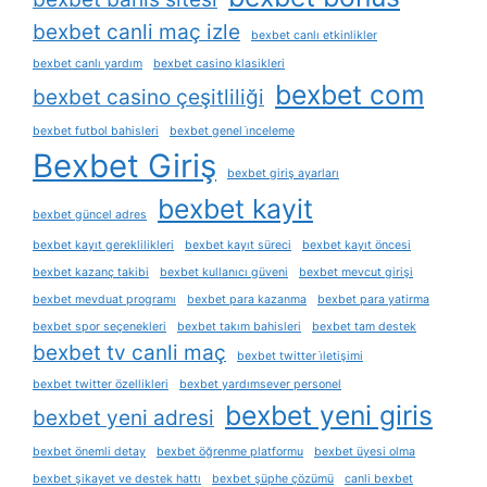
bexbet canli maç izle
bexbet canlı etkinlikler
bexbet canlı yardım
bexbet casino klasikleri
bexbet com
bexbet casino çeşitliliği
bexbet futbol bahisleri
bexbet genel i̇nceleme
Bexbet Giriş
bexbet giriş ayarları
bexbet kayit
bexbet güncel adres
bexbet kayıt gereklilikleri
bexbet kayıt süreci
bexbet kayıt öncesi
bexbet kazanç takibi
bexbet kullanıcı güveni
bexbet mevcut girişi
bexbet mevduat programı
bexbet para kazanma
bexbet para yatirma
bexbet spor seçenekleri
bexbet takım bahisleri
bexbet tam destek
bexbet tv canli maç
bexbet twitter i̇letişimi
bexbet twitter özellikleri
bexbet yardımsever personel
bexbet yeni giris
bexbet yeni adresi
bexbet önemli detay
bexbet öğrenme platformu
bexbet üyesi olma
bexbet şikayet ve destek hattı
bexbet şüphe çözümü
canli bexbet