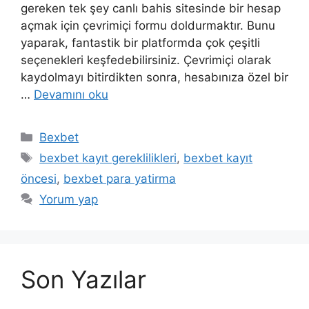
gereken tek şey canlı bahis sitesinde bir hesap
açmak için çevrimiçi formu doldurmaktır. Bunu
yaparak, fantastik bir platformda çok çeşitli
seçenekleri keşfedebilirsiniz. Çevrimiçi olarak
kaydolmayı bitirdikten sonra, hesabınıza özel bir
…
Devamını oku
Kategoriler
Bexbet
Etiketler
bexbet kayıt gereklilikleri
,
bexbet kayıt
öncesi
,
bexbet para yatirma
Yorum yap
Son Yazılar