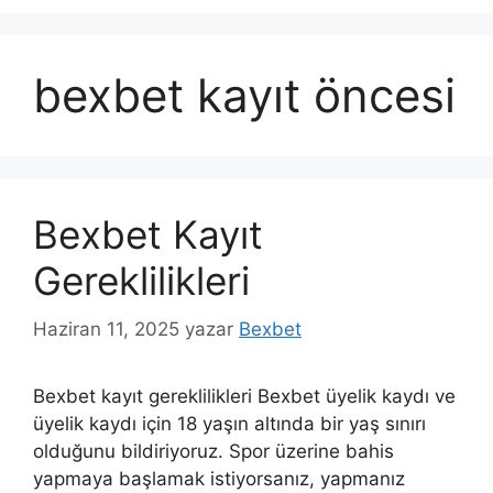
bexbet kayıt öncesi
Bexbet Kayıt
Gereklilikleri
Haziran 11, 2025
yazar
Bexbet
Bexbet kayıt gereklilikleri Bexbet üyelik kaydı ve
üyelik kaydı için 18 yaşın altında bir yaş sınırı
olduğunu bildiriyoruz. Spor üzerine bahis
yapmaya başlamak istiyorsanız, yapmanız