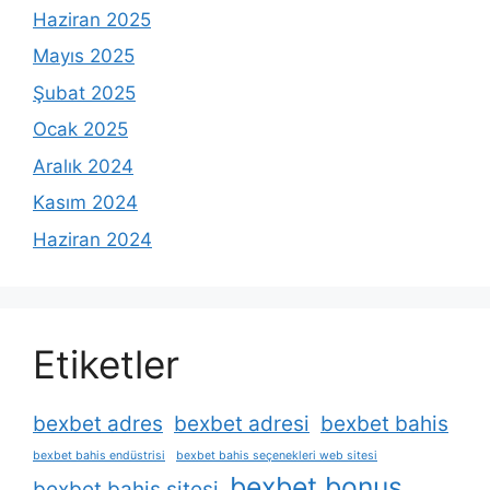
Haziran 2025
Mayıs 2025
Şubat 2025
Ocak 2025
Aralık 2024
Kasım 2024
Haziran 2024
Etiketler
bexbet adres
bexbet adresi
bexbet bahis
bexbet bahis endüstrisi
bexbet bahis seçenekleri web sitesi
bexbet bonus
bexbet bahis sitesi