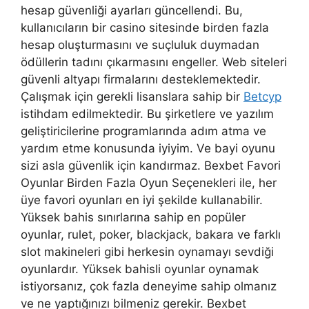
hesap güvenliği ayarları güncellendi. Bu,
kullanıcıların bir casino sitesinde birden fazla
hesap oluşturmasını ve suçluluk duymadan
ödüllerin tadını çıkarmasını engeller. Web siteleri
güvenli altyapı firmalarını desteklemektedir.
Çalışmak için gerekli lisanslara sahip bir
Betcyp
istihdam edilmektedir. Bu şirketlere ve yazılım
geliştiricilerine programlarında adım atma ve
yardım etme konusunda iyiyim. Ve bayi oyunu
sizi asla güvenlik için kandırmaz. Bexbet Favori
Oyunlar Birden Fazla Oyun Seçenekleri ile, her
üye favori oyunları en iyi şekilde kullanabilir.
Yüksek bahis sınırlarına sahip en popüler
oyunlar, rulet, poker, blackjack, bakara ve farklı
slot makineleri gibi herkesin oynamayı sevdiği
oyunlardır. Yüksek bahisli oyunlar oynamak
istiyorsanız, çok fazla deneyime sahip olmanız
ve ne yaptığınızı bilmeniz gerekir. Bexbet