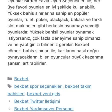
Oyunlar Birden Fazla Oyun Seçenekleri ile, her
üye favori oyunları en iyi şekilde kullanabilir.
Yüksek bahis sınırlarına sahip en popüler
oyunlar, rulet, poker, blackjack, bakara ve farklı
slot makineleri gibi herkesin oynamayı sevdiği
oyunlardır. Yüksek bahisli oyunlar oynamak
istiyorsanız, çok fazla deneyime sahip olmanız
ve ne yaptığınızı bilmeniz gerekir. Bexbet
cömert bahis sınırları ile, kartlarını nasıl doğru
oynayacaklarını bilen oyuncular büyük kazanma
şansını artırabilirler.
Kategoriler
Bexbet
Etiketler
bexbet spor seçenekleri
,
bexbet takım
bahisleri
,
bexbet yeni giris
Bexbet Twitter İletişimi
Bexbet Yardımsever Personel