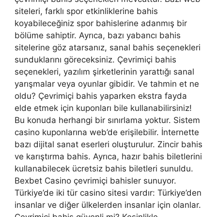
siteleri, farklı spor etkinliklerine bahis
koyabileceğiniz spor bahislerine adanmış bir
bölüme sahiptir. Ayrıca, bazı yabancı bahis
sitelerine göz atarsanız, sanal bahis seçenekleri
sunduklarını göreceksiniz. Çevrimiçi bahis
seçenekleri, yazılım şirketlerinin yarattığı sanal
yarışmalar veya oyunlar gibidir. Ve tahmin et ne
oldu? Çevrimiçi bahis yaparken ekstra fayda
elde etmek için kuponları bile kullanabilirsiniz!
Bu konuda herhangi bir sınırlama yoktur. Sistem
casino kuponlarına web’de erişilebilir. İnternette
bazı dijital sanat eserleri oluşturulur. Zincir bahis
ve karıştırma bahis. Ayrıca, hazır bahis biletlerini
kullanabilecek ücretsiz bahis biletleri sunuldu.
Bexbet Casino çevrimiçi bahisler sunuyor.
Türkiye’de iki tür casino sitesi vardır: Türkiye’den
insanlar ve diğer ülkelerden insanlar için olanlar.