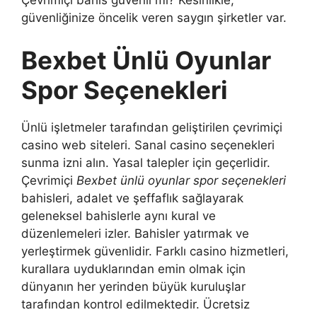
Çevrimiçi bahis güvenli mi? Kesinlikle,
güvenliğinize öncelik veren saygın şirketler var.
Bexbet Ünlü Oyunlar
Spor Seçenekleri
Ünlü işletmeler tarafından geliştirilen çevrimiçi
casino web siteleri. Sanal casino seçenekleri
sunma izni alın. Yasal talepler için geçerlidir.
Çevrimiçi
Bexbet ünlü oyunlar spor seçenekleri
bahisleri, adalet ve şeffaflık sağlayarak
geleneksel bahislerle aynı kural ve
düzenlemeleri izler. Bahisler yatırmak ve
yerleştirmek güvenlidir. Farklı casino hizmetleri,
kurallara uyduklarından emin olmak için
dünyanın her yerinden büyük kuruluşlar
tarafından kontrol edilmektedir. Ücretsiz