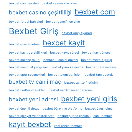
bexbet canlı yardım
bexbet casino klasikleri
bexbet com
bexbet casino çeşitliliği
bexbet futbol bahisleri
bexbet genel i̇nceleme
Bexbet Giriş
bexbet giriş ayarları
bexbet kayit
bexbet güncel adres
bexbet kayıt gereklilikleri
bexbet kayıt süreci
bexbet kayıt öncesi
bexbet kazanç takibi
bexbet kullanıcı güveni
bexbet mevcut girişi
bexbet mevduat programı
bexbet para kazanma
bexbet para yatirma
bexbet spor seçenekleri
bexbet takım bahisleri
bexbet tam destek
bexbet tv canli maç
bexbet twitter i̇letişimi
bexbet twitter özellikleri
bexbet yardımsever personel
bexbet yeni giris
bexbet yeni adresi
bexbet önemli detay
bexbet öğrenme platformu
bexbet üyesi olma
bexbet şikayet ve destek hattı
bexbet şüphe çözümü
canli bexbet
kayit bexbet
yeni adresi bexbet