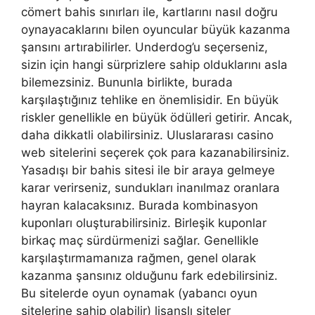
cömert bahis sınırları ile, kartlarını nasıl doğru
oynayacaklarını bilen oyuncular büyük kazanma
şansını artırabilirler. Underdog’u seçerseniz,
sizin için hangi sürprizlere sahip olduklarını asla
bilemezsiniz. Bununla birlikte, burada
karşılaştığınız tehlike en önemlisidir. En büyük
riskler genellikle en büyük ödülleri getirir. Ancak,
daha dikkatli olabilirsiniz. Uluslararası casino
web sitelerini seçerek çok para kazanabilirsiniz.
Yasadışı bir bahis sitesi ile bir araya gelmeye
karar verirseniz, sundukları inanılmaz oranlara
hayran kalacaksınız. Burada kombinasyon
kuponları oluşturabilirsiniz. Birleşik kuponlar
birkaç maç sürdürmenizi sağlar. Genellikle
karşılaştırmamanıza rağmen, genel olarak
kazanma şansınız olduğunu fark edebilirsiniz.
Bu sitelerde oyun oynamak (yabancı oyun
sitelerine sahip olabilir) lisanslı siteler