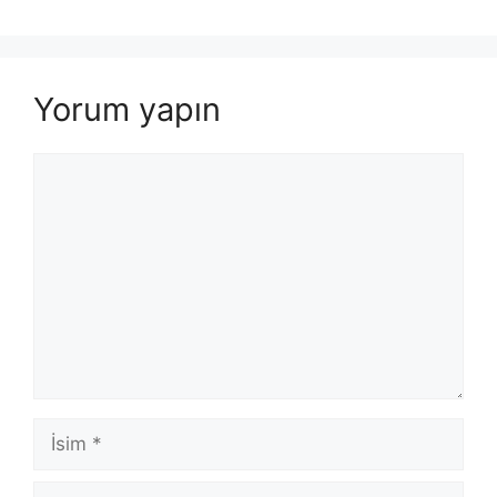
Yorum yapın
Yorum
İsim
E-