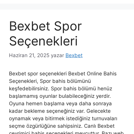
Bexbet Spor
Seçenekleri
Haziran 21, 2025
yazar
Bexbet
Bexbet spor seçenekleri Bexbet Online Bahis
Seçenekleri, Spor bahis bölümünü
keşfedebilirsiniz. Spor bahis bölümü henüz
başlamamış oyunlar bulabileceğiniz yerdir.
Oyuna hemen başlama veya daha sonraya
kadar bekleme seçeneğiniz var. Gelecekte
oynamak veya bitirmek istediğiniz turnuvaları
seçme özgürlüğüne sahipsiniz. Canlı Bexbet
çevrimiçi bahis seçenekleri mevcuttur. Bazı web