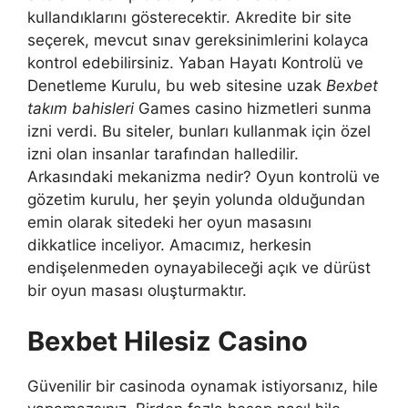
kullandıklarını gösterecektir. Akredite bir site
seçerek, mevcut sınav gereksinimlerini kolayca
kontrol edebilirsiniz. Yaban Hayatı Kontrolü ve
Denetleme Kurulu, bu web sitesine uzak
Bexbet
takım bahisleri
Games casino hizmetleri sunma
izni verdi. Bu siteler, bunları kullanmak için özel
izni olan insanlar tarafından halledilir.
Arkasındaki mekanizma nedir? Oyun kontrolü ve
gözetim kurulu, her şeyin yolunda olduğundan
emin olarak sitedeki her oyun masasını
dikkatlice inceliyor. Amacımız, herkesin
endişelenmeden oynayabileceği açık ve dürüst
bir oyun masası oluşturmaktır.
Bexbet Hilesiz Casino
Güvenilir bir casinoda oynamak istiyorsanız, hile