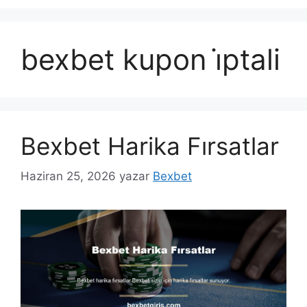
bexbet kupon i̇ptali
Bexbet Harika Fırsatlar
Haziran 25, 2026
yazar
Bexbet