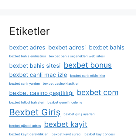
Etiketler
bexbet adres
bexbet adresi
bexbet bahis
bexbet bahis endüstrisi
bexbet bahis seçenekleri web sitesi
bexbet bonus
bexbet bahis sitesi
bexbet canli maç izle
bexbet canlı etkinlikler
bexbet canlı yardım
bexbet casino klasikleri
bexbet com
bexbet casino çeşitliliği
bexbet futbol bahisleri
bexbet genel i̇nceleme
Bexbet Giriş
bexbet giriş ayarları
bexbet kayit
bexbet güncel adres
bexbet kayıt gereklilikleri
bexbet kayıt süreci
bexbet kayıt öncesi