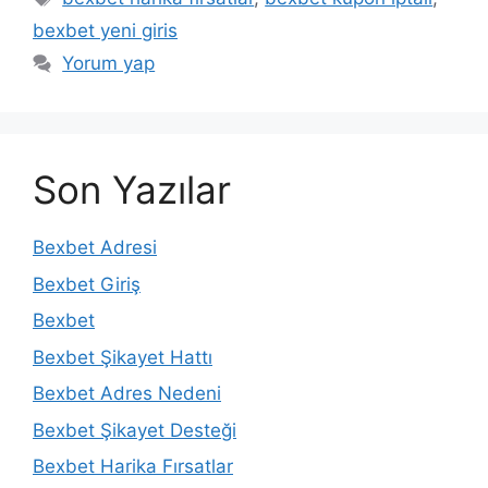
bexbet yeni giris
Yorum yap
Son Yazılar
Bexbet Adresi
Bexbet Giriş
Bexbet
Bexbet Şikayet Hattı
Bexbet Adres Nedeni
Bexbet Şikayet Desteği
Bexbet Harika Fırsatlar