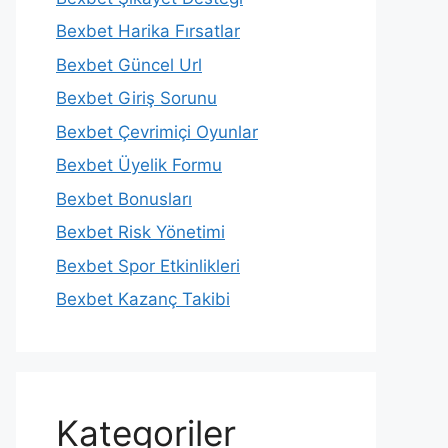
Bexbet Harika Fırsatlar
Bexbet Güncel Url
Bexbet Giriş Sorunu
Bexbet Çevrimiçi Oyunlar
Bexbet Üyelik Formu
Bexbet Bonusları
Bexbet Risk Yönetimi
Bexbet Spor Etkinlikleri
Bexbet Kazanç Takibi
Kategoriler