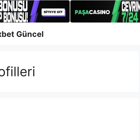
xbet Güncel
illeri